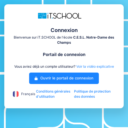
Connexion
Bienvenue sur iT.SCHOOL de l'école
C.E.S.L. Notre-Dame des
Champs
Portail de connexion
Vous aviez déjà un compte utilisateur?
Voir la vidéo explicative
Ouvrir le portail de connexion
Conditions générales
Politique de protection
Français
d'utilisation
des données